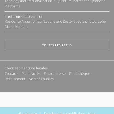
Topology and Fractionalisation in Quantum Matter and Synthetic
Platforms
Fundazione di l'Università
Résidence Ange Tomasi "Lagune and Zeste" avec la photographe
Diane Moulenc
TOUTES LES ACTUS
Crédits et mentions légales
Contacts
Plan d'accès
Espace presse
Photothèque
Recrutement
Marchés publics
Plan du site
| Directeur de la publication : Tony