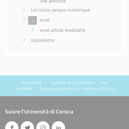
une annonce
Les tutos campus numérique
COLLAPSE
essai
essai article modulaire
Expositions
Plan du site
| Directeur de la publication : Tony
CAMPANA | Responsable éditorial : Matthieu VAREILLE
Suivre l'Università di Corsica