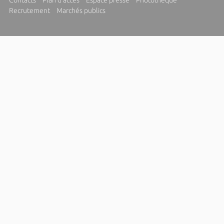
Contacts
Plan d'accès
Espace presse
Photothèque
Recrutement
Marchés publics